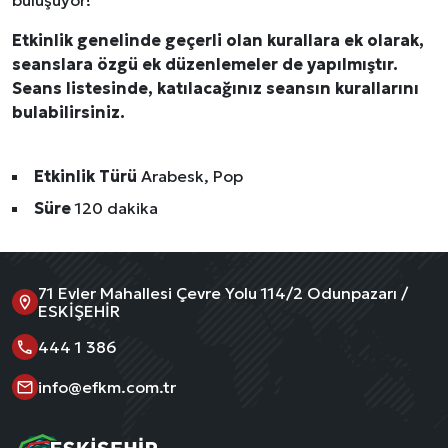
buluşuyor!
Etkinlik genelinde geçerli olan kurallara ek olarak,
seanslara özgü ek düzenlemeler de yapılmıştır.
Seans listesinde, katılacağınız seansın kurallarını
bulabilirsiniz.
Etkinlik Türü
Arabesk, Pop
Süre
120 dakika
71 Evler Mahallesi Çevre Yolu 114/2 Odunpazarı /
ESKİŞEHİR
444 1 386
info@efkm.com.tr