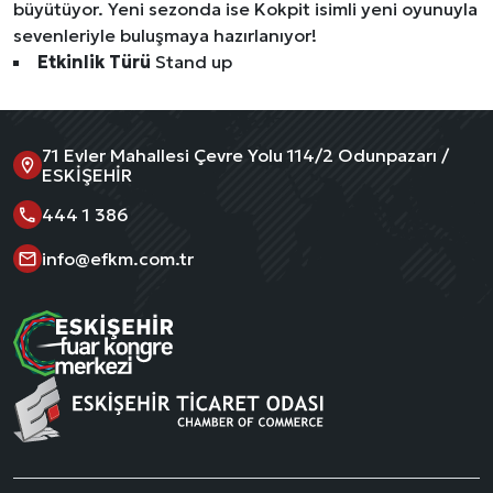
büyütüyor. Yeni sezonda ise Kokpit isimli yeni oyunuyla
sevenleriyle buluşmaya hazırlanıyor!
Etkinlik Türü
Stand up
71 Evler Mahallesi Çevre Yolu 114/2 Odunpazarı /
ESKİŞEHİR
444 1 386
info@efkm.com.tr